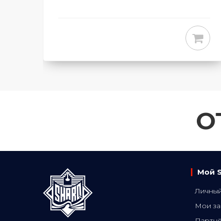
О
Мой 
Личный
Мои за
Партн