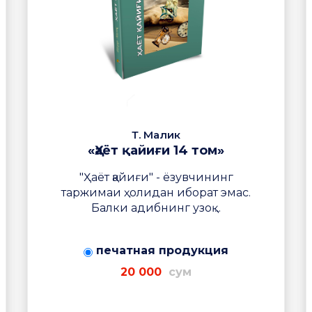
Т. Малик
«Ҳаёт қайиғи 14 том»
"Ҳаёт қайиғи" - ёзувчининг
таржимаи ҳолидан иборат эмас.
Балки адибнинг узоқ ...
печатная продукция
20 000
сум