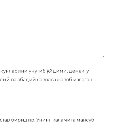
кунларини унутиб қўйдими, демак, у
алий ва абадий саволга жавоб излаган
илар биридир. Унинг каламига мансуб