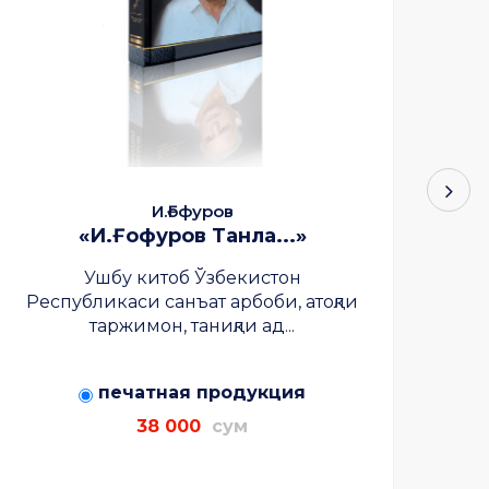
И.Ғофуров
«И.Ғофуров Танла...»
Ушбу китоб Ўзбекистон
«
Республикаси санъат арбоби, атоқли
таржимон, таниқли ад...
печатная продукция
38 000
сум