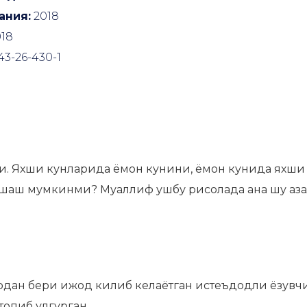
ания:
2018
18
43-26-430-1
ни. Яхши кунларида ёмон кунини, ёмон кунида яхши 
ай яшаш мумкинми? Муаллиф ушбу рисолада ана шу аз
рдан бери ижод килиб келаётган истеъдодли ёзувч
топиб улгурган.