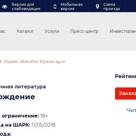
Версия для
Мобильная
Схема
слабовидящих
версия
проезда
нас
Каталог
Услуги
Пресс-центр
Инвестора
Э. Малик «Ижобат бўлган дуо»
Рейтин
нная литература
Заказ
ождение
Чит
 ограничение:
18+
а на ШАРК:
11/05/2018
ода: