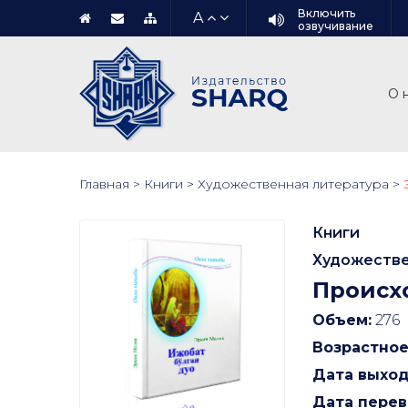
Включить
A
озвучивание
О 
Главная
>
Книги
>
Художественная литература
>
Книги
Художестве
Происх
Объем:
276
Возрастное
Дата выход
Дата перев