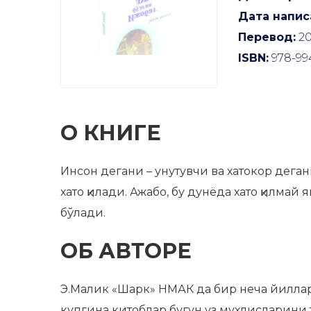
Дата напис
Перевод:
20
ISBN:
978-99
О КНИГЕ
Инсон дегани – унутувчи ва хатокор дега
хато қилади. Ажабо, бу дунёда хато қилм
бўлади.
ОБ АВТОРЕ
Э.Малик «Шарк» НМАК да бир неча йилла
купгина китоблар бугун уз мухлисларини 