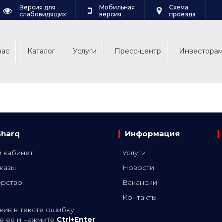
Версия для
Мобильная
Схема
слабовидящих
версия
проезда
нас
Каталог
Услуги
Пресс-центр
Инвестора
Sharq
Информация
 кабинет
Услуги
казы
Новости
ёрство
Вакансии
Контакты
ив в тексте ошибку,
е её и нажмите
Ctrl+Enter