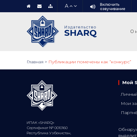
Включить
A
озвучивание
О 
Главная
>
Публикации помечены как “конкурс”
Мой 
Личный
Мои за
Партн
ИПАК «SHARQ»
Сертификат № 0010160
Обнаруж
Республика Узбекистан,
выделит