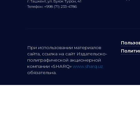
г. Ташкент, ул. Буюк Турон, 41
Телефон: +998 (71) 233-4786
Пользо
При использовании материалов
Полити
сайта, ссылка на сайт Издательско-
полиграфической акционерной
компании «SHARQ»
www.sharq.uz
обязательна.