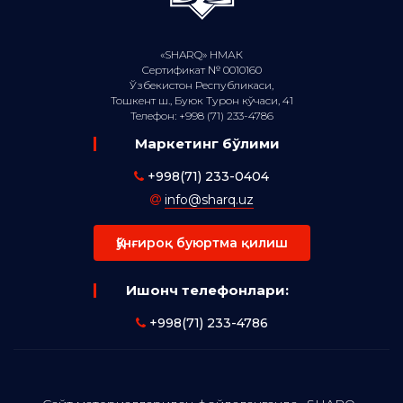
«SHARQ» НМАК
Сертификат № 0010160
Ўзбекистон Республикаси,
Тошкент ш., Буюк Турон кўчаси, 41
Телефон: +998 (71) 233-4786
Маркетинг бўлими
+998(71) 233-0404
info@sharq.uz
Қўнғироқ буюртма қилиш
Ишонч телефонлари:
+998(71) 233-4786