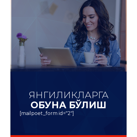
ЯНГИЛИКЛАРГА
ОБУНА БЎЛИШ
[mailpoet_form id="2"]