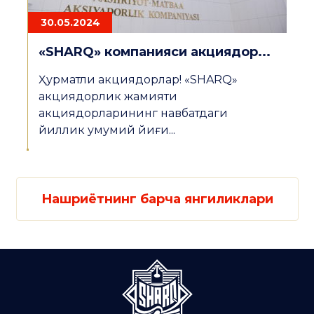
30.05.2024
«SHARQ» компанияси акциядор...
Ҳурматли акциядорлар! «SHARQ»
акциядорлик жамияти
акциядорларининг навбатдаги
йиллик умумий йиғи...
Нашриётнинг барча янгиликлари