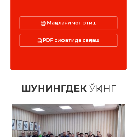
Мақолани чоп этиш
PDF сифатида сақлаш
ШУНИНГДЕК
ЎҚИНГ