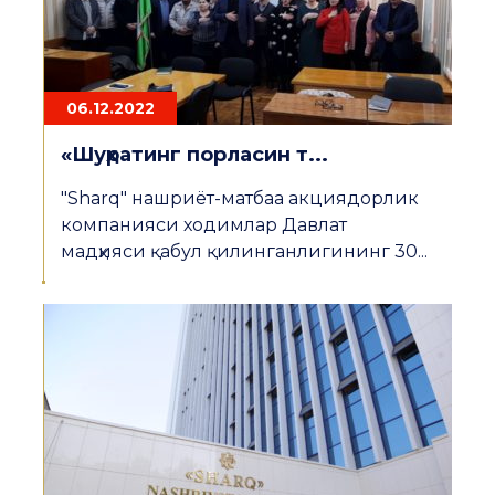
06.12.2022
«Шуҳратинг порласин т...
"Sharq" нашриёт-матбаа акциядорлик
компанияси ходимлар Давлат
мадҳияси қабул қилинганлигининг 30...