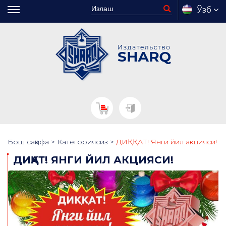
Ўзб
Бош саҳифа
>
Категориясиз
>
ДИҚҚАТ! Янги йил акцияси!
ДИҚҚАТ! ЯНГИ ЙИЛ АКЦИЯСИ!