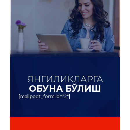
ЯНГИЛИКЛАРГА
ОБУНА БЎЛИШ
[mailpoet_form id="2"]