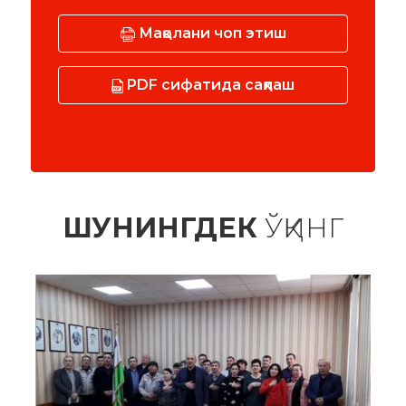
Мақолани чоп этиш
PDF сифатида сақлаш
ШУНИНГДЕК
ЎҚИНГ