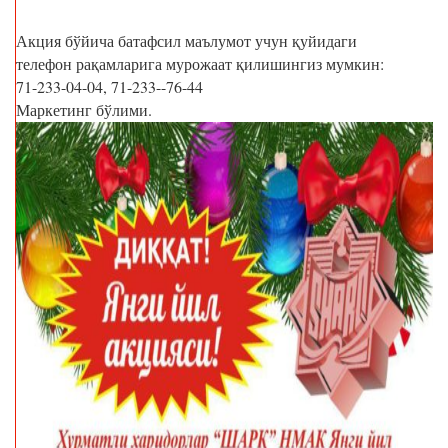
Акция бўйича батафсил маълумот учун қуйидаги
телефон рақамларига мурожаат қилишингиз мумкин:
71-233-04-04, 71-233--76-44
Маркетинг бўлими.