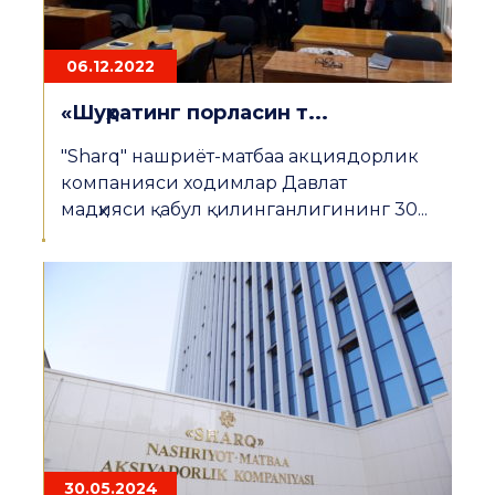
06.12.2022
«Шуҳратинг порласин т...
"Sharq" нашриёт-матбаа акциядорлик
компанияси ходимлар Давлат
мадҳияси қабул қилинганлигининг 30...
30.05.2024