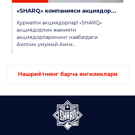
«SHARQ» компанияси акциядор...
Ҳурматли акциядорлар! «SHARQ»
акциядорлик жамияти
акциядорларининг навбатдаги
йиллик умумий йиғи...
Нашриётнинг барча янгиликлари