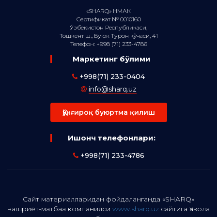
«SHARQ» НМАК
Сертификат № 0010160
Ўзбекистон Республикаси,
Тошкент ш., Буюк Турон кўчаси, 41
Телефон: +998 (71) 233-4786
Маркетинг бўлими
+998(71) 233-0404
info@sharq.uz
Қўнғироқ буюртма қилиш
Ишонч телефонлари:
+998(71) 233-4786
Сайт материалларидан фойдаланганда «SHARQ»
нашриёт-матбаа компанияси
www.sharq.uz
сайтига ҳавола