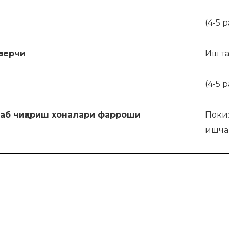
(4-5 
зерчи
Иш т
(4-5 
аб чиқариш хоналари фарроши
Покиз
ишча