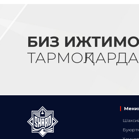
БИЗ ИЖТИМ
ТАРМОҚЛАРД
Менин
Шахсий
Буюрт