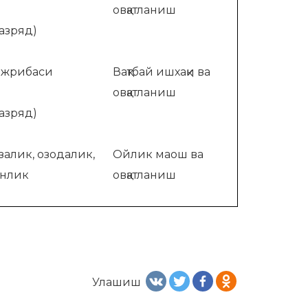
овқатланиш
разряд)
ажрибаси
Вақтбай ишхақи ва
овқатланиш
разряд)
алик, озодалик,
Ойлик маош ва
нлик
овқатланиш
Улашиш