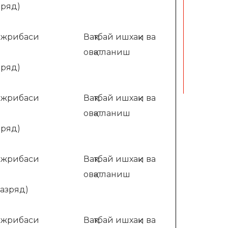
зряд)
ажрибаси
Вақтбай ишхақи ва
овқатланиш
зряд)
ажрибаси
Вақтбай ишхақи ва
овқатланиш
зряд)
ажрибаси
Вақтбай ишхақи ва
овқатланиш
разряд)
ажрибаси
Вақтбай ишхақи ва