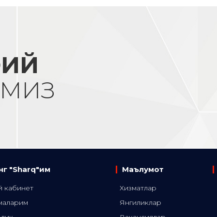
ОИЙ
АМИЗ
г "Sharq"им
Маълумот
 кабинет
Хизматлар
маларим
Янгиликлар