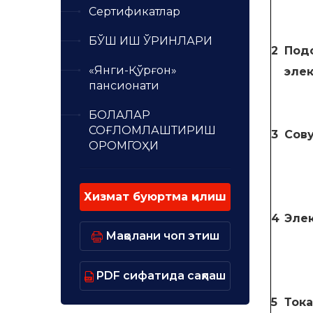
Сертификатлар
БЎШ ИШ ЎРИНЛАРИ
2
Под
«Янги-Қўрғон»
эле
пансионати
БОЛАЛАР
СОҒЛОМЛАШТИРИШ
3
Сов
ОРОМГОҲИ
Хизмат буюртма қилиш
4
Элек
Мақолани чоп этиш
PDF сифатида сақлаш
5
Ток