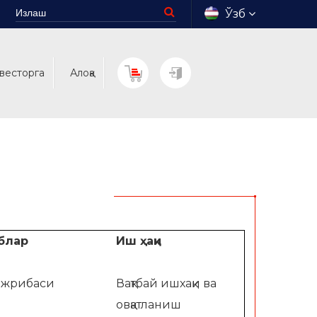
Ўзб
весторга
Алоқа
блар
Иш
ҳақи
ажрибаси
Вақтбай ишхақи ва
овқатланиш