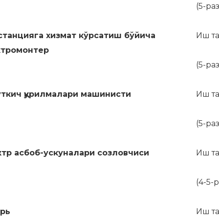
(5-ра
станцияга хизмат кўрсатиш бўйича
Иш т
ктромонтер
(5-ра
уткич қурилмалари машинисти
Иш т
(5-ра
тр асбоб-ускуналари созловчиси
Иш т
(4-5-
арь
Иш т