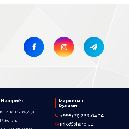
Нашриёт
Маркетинг
бўлими
Компания ҳақида
+998(71) 233-0404
Раҳбарият
info@sharq.uz