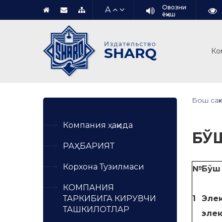
Овозни
A
ёқиш
Ко
Бош саҳ
Компания ҳақида
БЎ
РАҲБАРИЯТ
Корхона Тузилмаси
№
Бўш
КОМПАНИЯ
ТАРКИБИГА КИРУВЧИ
1
Эле
ТАШКИЛОТЛАР
эле