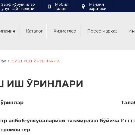
Заиф кўрувчилар
Мобил
Манзил
учун сайт талқини
талқин
харитаси
мпания
Каталог
Хизматлар
Пресс-марказ
Ин
ифа
>
БЎШ ИШ ЎРИНЛАРИ
Ш ИШ ЎРИНЛАРИ
 ўринлар
Тала
ктр асбоб-ускуналарини таъмирлаш бўйича
Иш т
ктромонтер