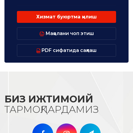
Хизмат буюртма қилиш
Мақолани чоп этиш
PDF сифатида сақлаш
БИЗ ИЖТИМОИЙ
ТАРМОҚЛАРДАМИЗ