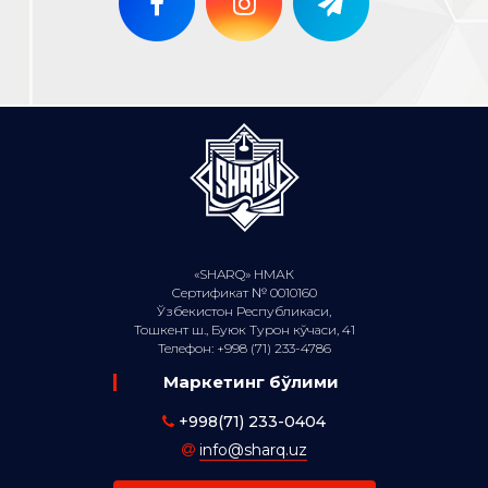
«SHARQ» НМАК
Сертификат № 0010160
Ўзбекистон Республикаси,
Тошкент ш., Буюк Турон кўчаси, 41
Телефон: +998 (71) 233-4786
Маркетинг бўлими
+998(71) 233-0404
info@sharq.uz