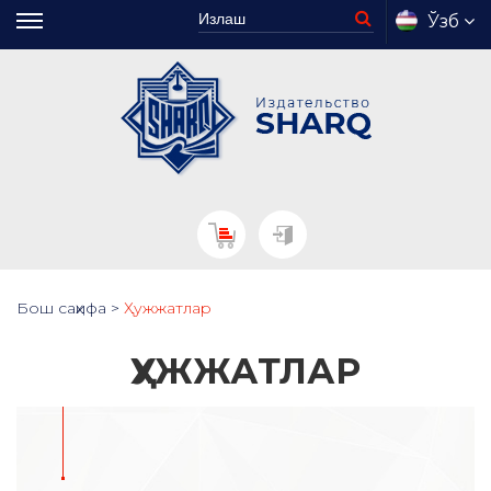
Ўзб
Бош саҳифа
>
Ҳужжатлар
ҲУЖЖАТЛАР