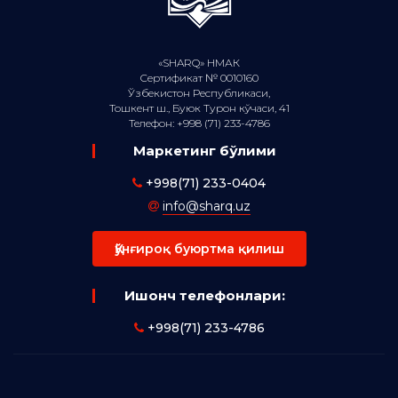
«SHARQ» НМАК
Сертификат № 0010160
Ўзбекистон Республикаси,
Тошкент ш., Буюк Турон кўчаси, 41
Телефон: +998 (71) 233-4786
Маркетинг бўлими
+998(71) 233-0404
info@sharq.uz
Қўнғироқ буюртма қилиш
Ишонч телефонлари:
+998(71) 233-4786